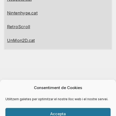
Nintenhype.cat
RetroScroll
UnMon2D.cat
Consentiment de Cookies
Utilitzem galetes per optimitzar el nostre lloc web i el nostre servei.
Accepta
Proudly powered by WordPress
|
Theme:
Newsup
by
Themeansar
.