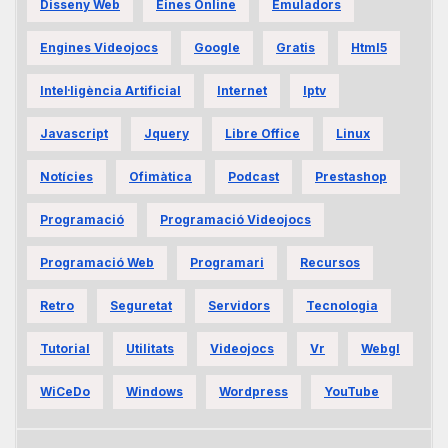
Disseny Web
Eines Online
Emuladors
Engines Videojocs
Google
Gratis
Html5
Intel·ligència Artificial
Internet
Iptv
Javascript
Jquery
Libre Office
Linux
Notícies
Ofimàtica
Podcast
Prestashop
Programació
Programació Videojocs
Programació Web
Programari
Recursos
Retro
Seguretat
Servidors
Tecnologia
Tutorial
Utilitats
Videojocs
Vr
Webgl
WiCeDo
Windows
Wordpress
YouTube